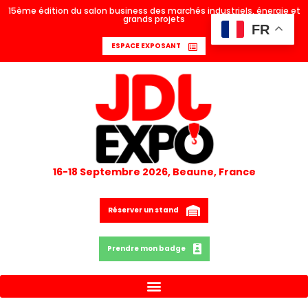
15ème édition du salon business des marchés industriels, énergie et
grands projets
FR
ESPACE EXPOSANT
16-18 Septembre 2026, Beaune, France
Réserver un stand
Prendre mon badge