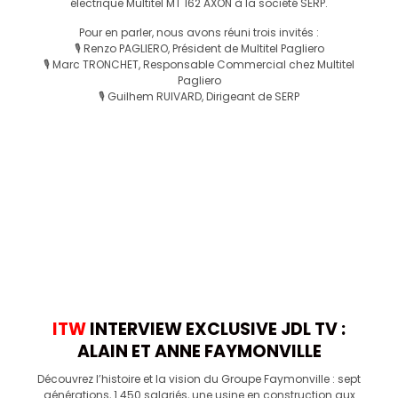
électrique Multitel MT 162 AXON à la société SERP.
Pour en parler, nous avons réuni trois invités :
🎙️ Renzo PAGLIERO, Président de Multitel Pagliero
🎙️ Marc TRONCHET, Responsable Commercial chez Multitel
Pagliero
🎙️ Guilhem RUIVARD, Dirigeant de SERP
ITW
INTERVIEW EXCLUSIVE JDL TV :
ALAIN ET ANNE FAYMONVILLE
Découvrez l’histoire et la vision du Groupe Faymonville : sept
générations, 1 450 salariés, une usine en construction aux