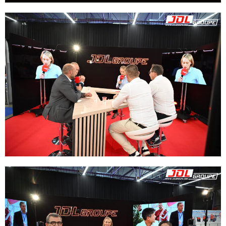
JDL TV
Vous voulez tout savoir sur les
matériels, les entreprises et
les nouvelles énergies dans
votre métier ! Regardez la JDL
TV ! La profession dispose
aujourd’hui d’un nouvel outil
audiovisuel adapté à toutes
les générations, permettant
d’être vus dans le monde
entier.
Actualités. Reportages
matériels, entreprises,
chantiers, dans la
manutention, le levage, le
travail en hauteur, le transport