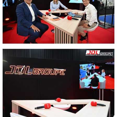
et les énergies à faibles
émissions . Vous voulez
participer à nos émissions,
contactez nous !
S'inscrire à la JDL TV