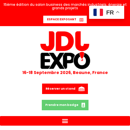
15ème édition du salon business des marchés industriels, énergie et
grands projets
FR
ESPACE EXPOSANT
16-18 Septembre 2026, Beaune, France
Réserver un stand
Prendre mon badge