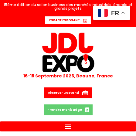
15ème édition du salon business des marchés industriels, énergie et
grands projets
FR
ESPACE EXPOSANT
16-18 Septembre 2026, Beaune, France
Réserver un stand
Prendre mon badge